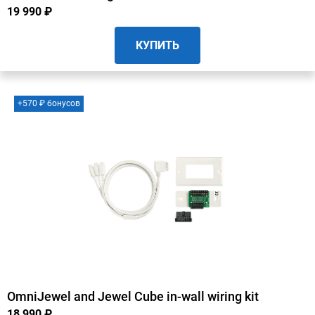
19 990 ₽
КУПИТЬ
+570 ₽ бонусов
OmniJewel and Jewel Cube in-wall wiring kit
18 990 ₽