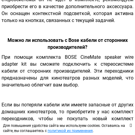
приобрести его в качестве дополнительного аксессуара.
Он оснащен контекстной подсветкой, которая активна
только на кнопках, связанных с текущей задачей.
Можно ли использовать с
Bose кабели от сторонних
производителей?
При помощи комплекта BOSE CineMate speaker wire
adapter kit вы сможете подключить к стереосистеме
кабели от сторонних производителей. Эти переходники
предназначены для кинотеатров разных моделей, что
значительно облегчит вам выбор.
Если вы потеряли кабели или имеете запасные от других
домашних кинотеатров, то приобретите у нас комплект
переходников, чтобы не покупать новый комплект
проводов для стерео. Старайтесь не использовать с
Для повышения удобства сайта мы используем cookies. Оставаясь на
сайте, вы соглашаетесь с
политикой их применения
.
кинотеатром аксессуары низкого качества, чтобы не