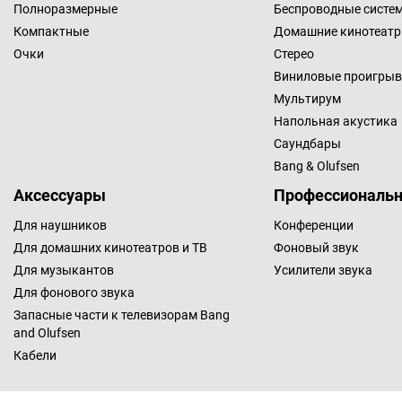
Полноразмерные
Беспроводные систе
Компактные
Домашние кинотеат
Очки
Стерео
Виниловые проигрыв
Мультирум
Напольная акустика
Саундбары
Bang & Olufsen
Аксессуары
Профессиональн
Для наушников
Конференции
Для домашних кинотеатров и ТВ
Фоновый звук
Для музыкантов
Усилители звука
Для фонового звука
Запасные части к телевизорам Bang
and Olufsen
Кабели